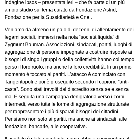
indagine Ipsos – presentata ieri – che fa parte di un più
ampio studio sul tema curato da Fondazione Astrid,
Fondazione per la Sussidiarietà e Cnel.
Veniamo da almeno un paio di decenni di allentamento dei
legami sociali, immersi nella nota “società liquida” di
Zygmunt Bauman. Associazioni, sindacati, partiti, luoghi di
aggregazione di persone impegnate a costruire risposte ai
bisogni di singoli gruppi o della collettività hanno col tempo
perso il loro ruolo, ma anche la loro credibilità. In un primo
momento è toccato ai partiti. L’attacco è cominciato con
Tangentopoli e poi è proseguito secondo il copione “anti-
casta”. Sono stati travolti dal discredito senza se e senza
ma. È seguita una campagna denigratoria verso i corpi
intermedi, verso tutte le forme di aggregazione strutturate
per rappresentare i più disparati bisogni dei cittadini.
Pensiamo non solo ai partiti, ma anche ai sindacati, alle
fondazioni bancarie, alle cooperative.
Il risultato è stato desolante, come ebbe a commentare al