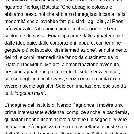
riguardo Pierluigi Battista: “Che abbaglio colossale
abbiamo preso, noi che abbiamo inneggiato incantati alla
modernità che ci avrebbe fatti più simili agli altri, ai Paesi
più avanzati. L’abbiamo chiamata liberazione, ed era
solitudine di massa. Emancipazione dalle appartenenze,
dalle ideologie, dalle corporazioni, oppure, con termine
gergale più sofisticato, ‘disintermediazione’, annullamento
dei mille corpi intermedi che fanno da cuscinetto tra lo
Stato e l’individuo. Ma ora, a emancipazione avvenuta,
nessuno appartiene più a niente. È solo, senza vincoli,
senza luoghi in cui ritrovarsi, senza una comunità in cui
vivere insieme agli altri. Solo con una tastiera, escluso da
tutti,
forgotten man
“.
L’indagine dell’istituto di Nando Pagnoncelli mostra una
prima interessante evidenza: complice anche la pandemia,
gli italiani hanno ricominciato a sentire il bisogno di vivere
in una società organizzata e a non aspettarsi risposte solo
dallo Stato o dal mercato. Ritengono che l’attuale sistema