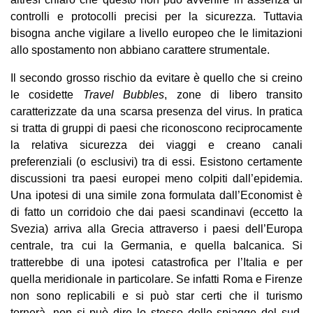
controlli e protocolli precisi per la sicurezza. Tuttavia
bisogna anche vigilare a livello europeo che le limitazioni
allo spostamento non abbiano carattere strumentale.
Il secondo grosso rischio da evitare è quello che si creino
le cosidette
Travel Bubbles
, zone di libero transito
caratterizzate da una scarsa presenza del virus. In pratica
si tratta di gruppi di paesi che riconoscono reciprocamente
la relativa sicurezza dei viaggi e creano canali
preferenziali (o esclusivi) tra di essi. Esistono certamente
discussioni tra paesi europei meno colpiti dall’epidemia.
Una ipotesi di una simile zona formulata dall’Economist è
di fatto un corridoio che dai paesi scandinavi (eccetto la
Svezia) arriva alla Grecia attraverso i paesi dell’Europa
centrale, tra cui la Germania, e quella balcanica. Si
tratterebbe di una ipotesi catastrofica per l’Italia e per
quella meridionale in particolare. Se infatti Roma e Firenze
non sono replicabili e si può star certi che il turismo
tornerà, non si può dire lo stesso delle spiagge del sud.