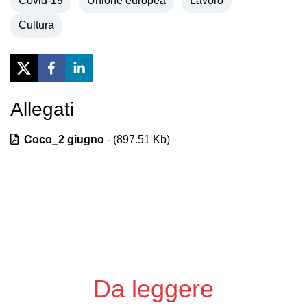
Covid-19
Unione europea
Lavoro
Cultura
Allegati
Previous
Next
Coco_2 giugno
- (
897.51
Kb)
Da leggere