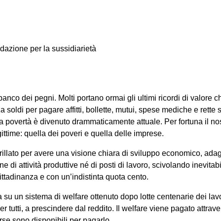
azione per la sussidiarietà
anco dei pegni. Molti portano ormai gli ultimi ricordi di valore 
za soldi per pagare affitti, bollette, mutui, spese mediche e ret
ulla povertà è divenuto drammaticamente attuale. Per fortuna il n
ttime: quella dei poveri e quella delle imprese.
illato per avere una visione chiara di sviluppo economico, adag
e di attività produttive né di posti di lavoro, scivolando inevit
cittadinanza e con un’indistinta quota cento.
u un sistema di welfare ottenuto dopo lotte centenarie dei lavor
per tutti, a prescindere dal reddito. Il welfare viene pagato attra
rse sono disponibili per pagarlo.