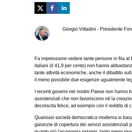
Giorgio
Vittadini
-
Presidente Fond
Fa impressione vedere tante persone in fila al b
italiani (il 41,9 per cento) non hanno abbastan
tante attività economiche, anche il dibattito s
il meno possibile due esigenze ugualmente legi
I recenti governi nel nostro Paese non hanno br
assistenziali che non favoriscono né la creazion
decrescita felice, ad esempio con il reddito di 
Qualsiasi società democratica moderna si basa s
garanzie di copertura dei servizi assistenziali 
quanto più l’economia ristagni, tanto meno riso