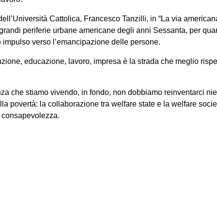
l’Università Cattolica, Francesco Tanzilli, in “La via america
le grandi periferie urbane americane degli anni Sessanta, per quan
o impulso verso l’emancipazione delle persone.
truzione, educazione, lavoro, impresa è la strada che meglio rispet
a che stiamo vivendo, in fondo, non dobbiamo reinventarci nien
alla povertà: la collaborazione tra welfare state e la welfare soci
e consapevolezza.