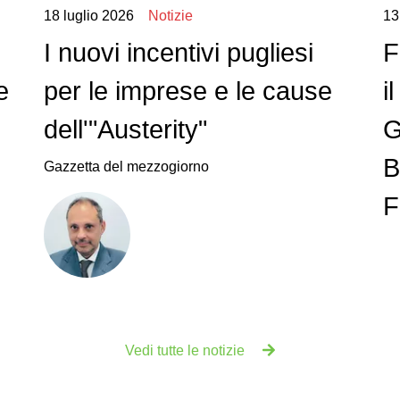
18 luglio 2026
Notizie
13
I nuovi incentivi pugliesi
F
e
per le imprese e le cause
i
dell'"Austerity"
G
B
Gazzetta del mezzogiorno
F
Vedi tutte le notizie