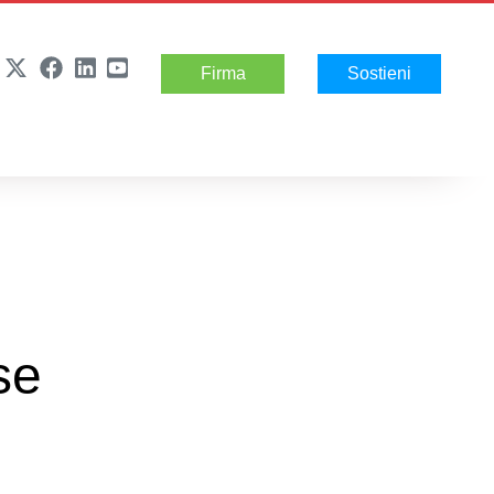
Firma
Sostieni
se