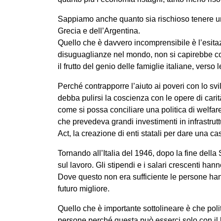
Sappiamo anche quanto sia rischioso tenere un de
Grecia e dell’Argentina.
Quello che è davvero incomprensibile è l’esitazi
disuguaglianze nel mondo, non si capirebbe com
il frutto del genio delle famiglie italiane, ver
Perché contrapporre l’aiuto ai poveri con lo s
debba pulirsi la coscienza con le opere di cari
come si possa conciliare una politica di welfar
che prevedeva grandi investimenti in infrastrut
Act, la creazione di enti statali per dare una cas
Tornando all’Italia del 1946, dopo la fine della
sul lavoro. Gli stipendi e i salari crescenti ha
Dove questo non era sufficiente le persone hann
futuro migliore.
Quello che è importante sottolineare è che poli
persone perché questa può esserci solo con il 