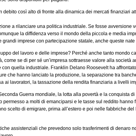
bito così alto di fronte alla dinamica dei mercati finanziari attu
one a rilanciare una politica industriale. Se fosse avversione ve
unque la diffidenza verso il mondo della piccola e media impre
so le grandi imprese con partecipazione statale, anche queste nate
viluppo del lavoro e delle imprese? Perché anche tanto mondo cat
tà, come se di per sé un’impresa sottraesse valore alla società a
e con quella industriale. Franklin Delano Roosevelt ha affrontato
ture che hanno lanciato la produzione, la separazione tra banche
a ai lavoratori, la tassazione della rendita finanziaria a livelli i
 Seconda Guerra mondiale, la lotta alla povertà e la conquista di
nno permesso a molti di emanciparsi e le tasse sul reddito hanno fi
o scelto di emigrare, prima all’estero e poi nelle fabbriche del 
tiche assistenziali che prevedono solo trasferimenti di denaro no
lavoro.