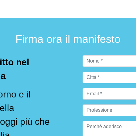
Firma ora il manifesto
itto nel
pa
rno e il
ella
oggi più che
lia.