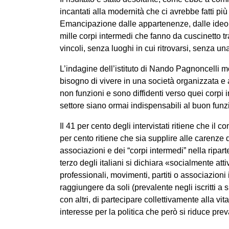
incantati alla modernità che ci avrebbe fatti più
Emancipazione dalle appartenenze, dalle ideolo
mille corpi intermedi che fanno da cuscinetto t
vincoli, senza luoghi in cui ritrovarsi, senza un
L’indagine dell’istituto di Nando Pagnoncelli m
bisogno di vivere in una società organizzata e 
non funzioni e sono diffidenti verso quei corpi
settore siano ormai indispensabili al buon funzi
Il 41 per cento degli intervistati ritiene che il 
per cento ritiene che sia supplire alle carenze d
associazioni e dei “corpi intermedi” nella riparte
terzo degli italiani si dichiara «socialmente att
professionali, movimenti, partiti o associazioni 
raggiungere da soli (prevalente negli iscritti a s
con altri, di partecipare collettivamente alla vit
interesse per la politica che però si riduce pre