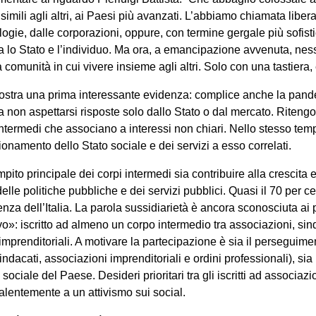
 simili agli altri, ai Paesi più avanzati. L’abbiamo chiamata libe
gie, dalle corporazioni, oppure, con termine gergale più sofisti
ra lo Stato e l’individuo. Ma ora, a emancipazione avvenuta, ne
a comunità in cui vivere insieme agli altri. Solo con una tastiera, 
ostra una prima interessante evidenza: complice anche la pandemi
a non aspettarsi risposte solo dallo Stato o dal mercato. Riteng
 intermedi che associano a interessi non chiari. Nello stesso tem
onamento dello Stato sociale e dei servizi a esso correlati.
compito principale dei corpi intermedi sia contribuire alla crescita
elle politiche pubbliche e dei servizi pubblici. Quasi il 70 per ce
nza dell’Italia. La parola sussidiarietà è ancora sconosciuta ai pi
ivo»: iscritto ad almeno un corpo intermedio tra associazioni, sinda
imprenditoriali. A motivare la partecipazione è sia il perseguiment
indacati, associazioni imprenditoriali e ordini professionali), sia i
a sociale del Paese. Desideri prioritari tra gli iscritti ad associa
valentemente a un attivismo sui social.