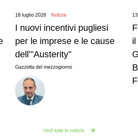
18 luglio 2026
Notizie
13
I nuovi incentivi pugliesi
F
e
per le imprese e le cause
i
dell'"Austerity"
G
B
Gazzetta del mezzogiorno
F
Vedi tutte le notizie