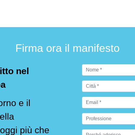
Firma ora il manifesto
itto nel
pa
rno e il
ella
oggi più che