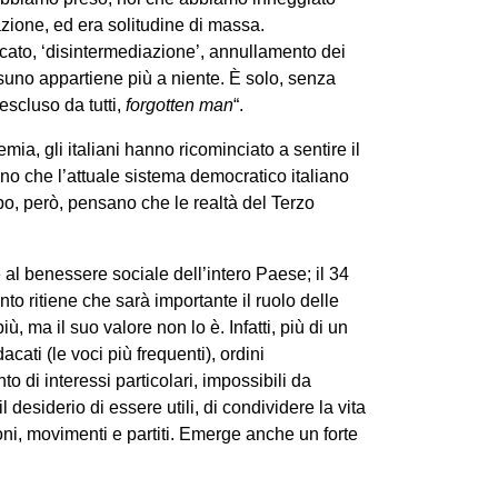
razione, ed era solitudine di massa.
cato, ‘disintermediazione’, annullamento dei
ssuno appartiene più a niente. È solo, senza
escluso da tutti,
forgotten man
“.
a, gli italiani hanno ricominciato a sentire il
ono che l’attuale sistema democratico italiano
po, però, pensano che le realtà del Terzo
 e al benessere sociale dell’intero Paese; il 34
nto ritiene che sarà importante il ruolo delle
ù, ma il suo valore non lo è. Infatti, più di un
cati (le voci più frequenti), ordini
o di interessi particolari, impossibili da
l desiderio di essere utili, di condividere la vita
zioni, movimenti e partiti. Emerge anche un forte