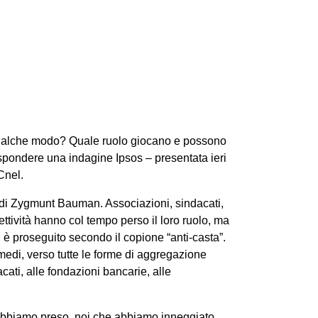
 qualche modo? Quale ruolo giocano e possono
ispondere una indagine Ipsos – presentata ieri
Cnel.
” di Zygmunt Bauman. Associazioni, sindacati,
ettività hanno col tempo perso il loro ruolo, ma
i è proseguito secondo il copione “anti-casta”.
medi, verso tutte le forme di aggregazione
cati, alle fondazioni bancarie, alle
e abbiamo preso, noi che abbiamo inneggiato