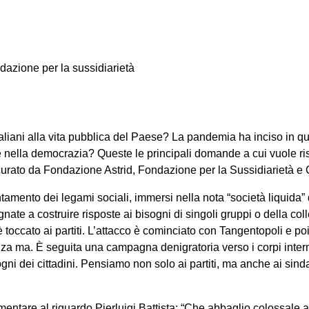
azione per la sussidiarietà
aliani alla vita pubblica del Paese? La pandemia ha inciso in
a e nella democrazia? Queste le principali domande a cui vuole r
 curato da Fondazione Astrid, Fondazione per la Sussidiarietà e 
amento dei legami sociali, immersi nella nota “società liquida
nate a costruire risposte ai bisogni di singoli gruppi o della coll
 toccato ai partiti. L’attacco è cominciato con Tangentopoli e po
enza ma. È seguita una campagna denigratoria verso i corpi inter
ogni dei cittadini. Pensiamo non solo ai partiti, ma anche ai sinda
mmentare al riguardo Pierluigi Battista: “Che abbaglio colossal