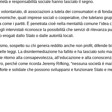
arietà e responsabilità sociale hanno lasciato il segno.
 volontariato, di associazioni a tutela dei consumatori e di fonda
 economiche, quali imprese sociali o cooperative, che tutelano gr
a come i partiti. È penetrata cioè nella mentalità comune l’idea c
li intervistati riconosce la possibilità che servizi di rilevanza pu
erogati dallo Stato o dalle autorità locali.
lismo, sospetto su chi genera reddito anche non profit, difende bi
lle leggi. La disintermediazione ha fallito e ha lasciato solo m
 ritorno alla consapevolezza, all’educazione e alla conoscenza 
uro, perché come ricorda Jeremy Rifking, “nessuna società è mai
orte e solidale che possono svilupparsi e funzionare Stato e me